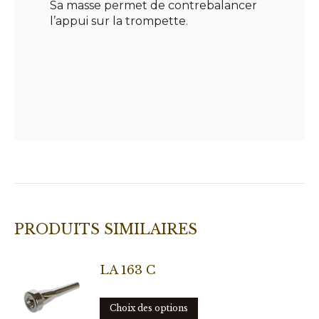
Sa masse permet de contrebalancer
l’appui sur la trompette.
PRODUITS SIMILAIRES
LA 163 C
Ce
Choix des options