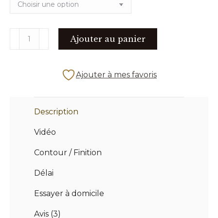
quantité
Ajouter au panier
de
LA
BELMONDO
Ajouter à mes favoris
-
trompette
Description
Vidéo
Contour / Finition
Délai
Essayer à domicile
Avis (3)