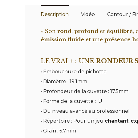
Description
Vidéo
Contour / Fi
« Son
rond
,
profond
et
équilibré
,
émission fluide
et une
présence 
LE VRAI + : UNE
RONDEUR 
• Embouchure de pichotte
• Diamètre : 19.1mm
• Profondeur de la cuvette : 17.5mm
• Forme de la cuvette : U
• Du niveau avancé au professionnel
• Répertoire : Pour un jeu
chantant
,
ex
• Grain : 5.7mm