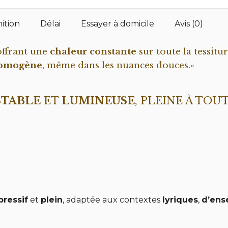
nition
Délai
Essayer à domicile
Avis (0)
 offrant une
chaleur constante
sur toute la tessitu
homogène
, même dans les nuances douces.
«
STABLE
ET
LUMINEUSE
, PLEINE À TOU
pressif
et
plein
, adaptée aux contextes
lyriques
,
d’ens