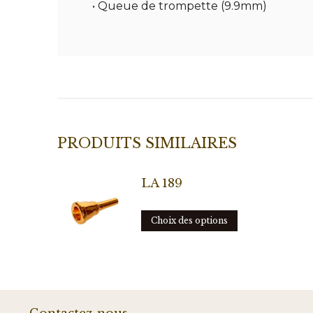
• Queue de trompette (9.9mm)
PRODUITS SIMILAIRES
LA 189
Ce
Choix des options
produit
a
plusieurs
variations.
Les
options