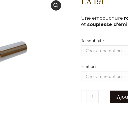
LA 191
Une embouchure
r
et
souplesse d’émi
Je souhaite
Finition
quantité
Ajou
de
LA
191