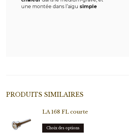
une montée dans l’aigu
simple
PRODUITS SIMILAIRES
LA 168 FL courte
Ce
Choix des options
produit