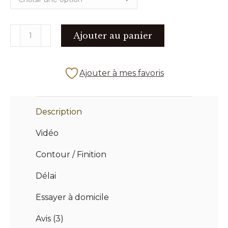
quantité
Ajouter au panier
de
LA
165
Ajouter à mes favoris
ALPHA
small
Description
Vidéo
Contour / Finition
Délai
Essayer à domicile
Avis (3)