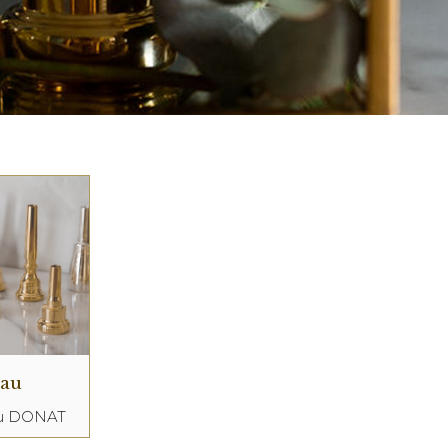
eau
au DONAT