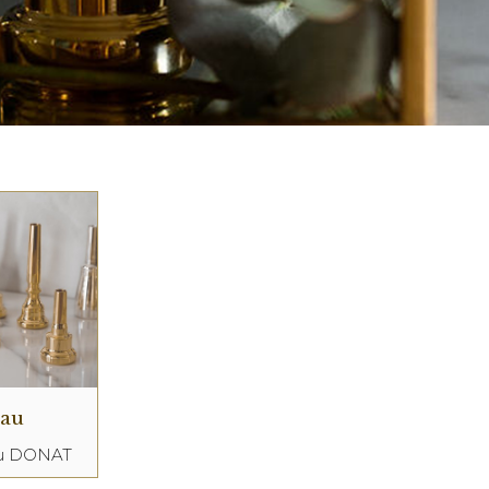
eau
au DONAT