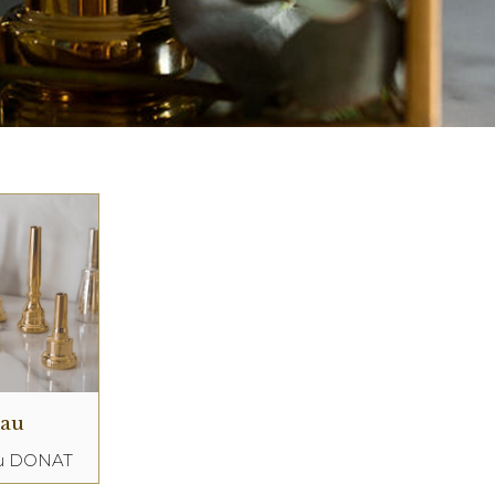
eau
au DONAT