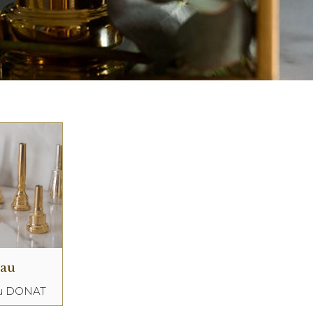
eau
au DONAT