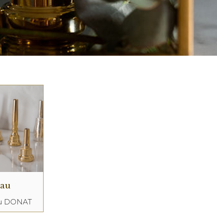
eau
au DONAT