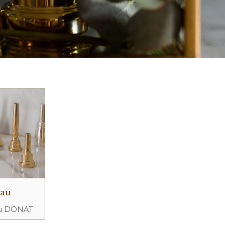
eau
au DONAT