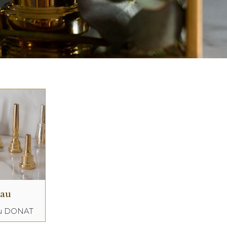
eau
au DONAT