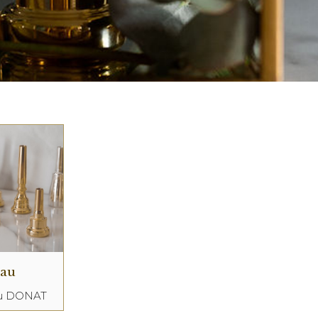
eau
au DONAT