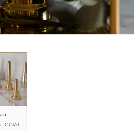
eau
au DONAT