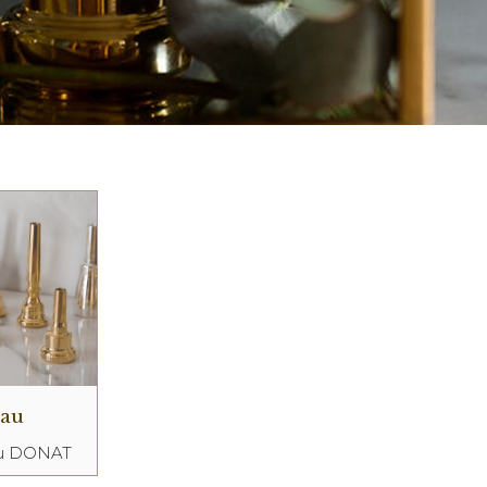
eau
au DONAT