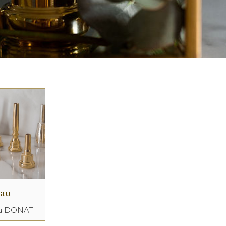
eau
au DONAT