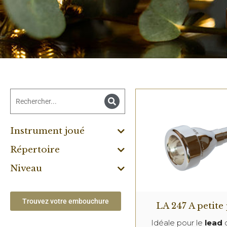
Instrument joué
Répertoire
Niveau
Trouvez votre embouchure
LA 247 A petite
Idéale pour le
lead
o