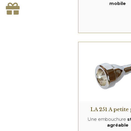
mobile
LA 251 A petite
Une embouchure
s
agréable