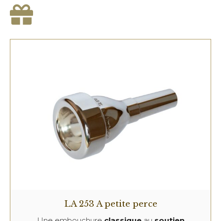
LA 253 A petite perce
Une embouchure
classique
au
soutien