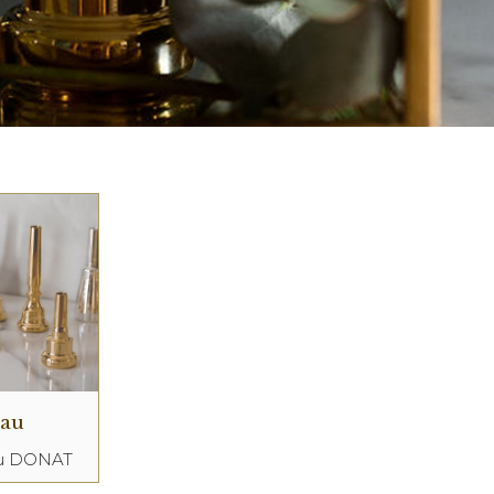
eau
au DONAT