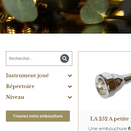
Instrument joué
Répertoire
Niveau
Trouvez votre embouchure
LA 252 A petite
Une embouchure
f