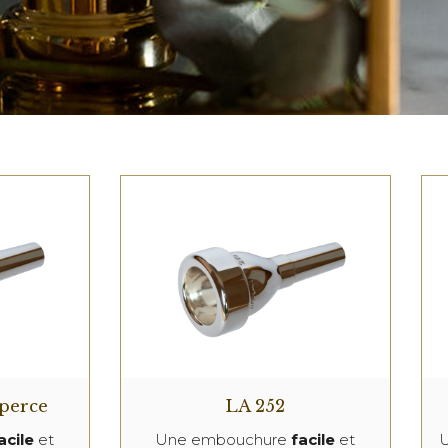
 perce
LA 252
acile
et
Une embouchure
facile
et