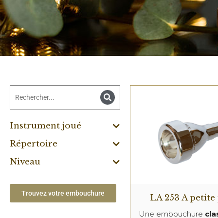
Instrument joué
Répertoire
Niveau
Trouvez votre embouchure
LA 253 A petite
Une embouchure
cla