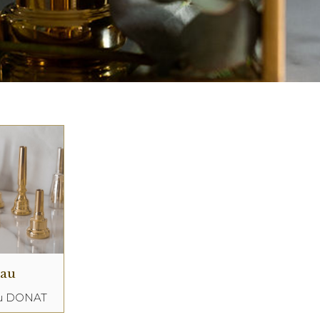
eau
au DONAT