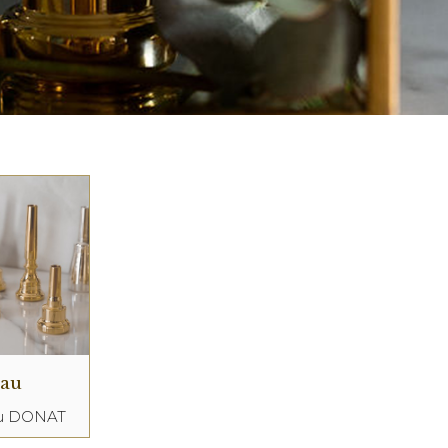
eau
au DONAT