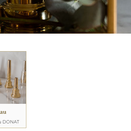
eau
au DONAT