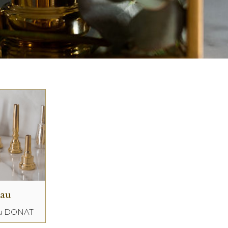
eau
au DONAT