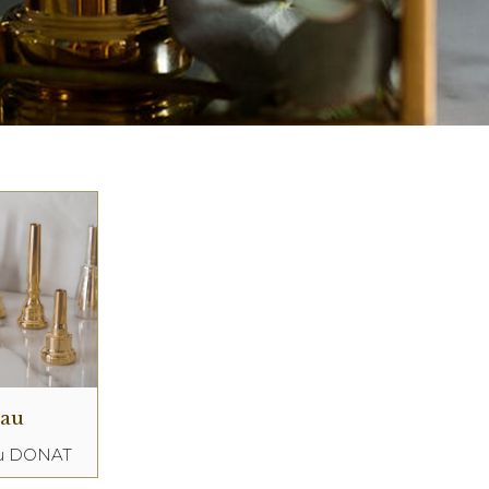
eau
au DONAT