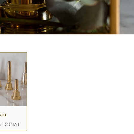
eau
au DONAT