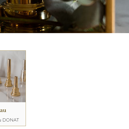
eau
au DONAT